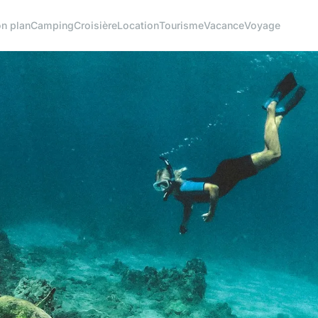
n plan
Camping
Croisière
Location
Tourisme
Vacance
Voyage