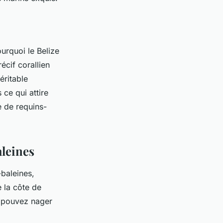
urquoi le Belize
récif corallien
éritable
ce qui attire
e de requins-
aleines
-baleines,
e la côte de
s pouvez nager