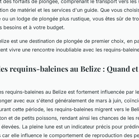
 des forfaits de plongée, comprenant le transport vers les 
tion de matériel et les services d'un guide. Que vous choisi
e ou un lodge de plongée plus rustique, vous êtes sûr de tr
s besoins et à votre budget.
ize est une destination de plongée de premier choix, en pa
ent vivre une rencontre inoubliable avec les requins-baleine
des requins-baleines au Belize : Quand e
des
requins-baleines
au Belize est fortement influencée par l
onger avec eux s'étend généralement de mars à juin, coïnci
urant cette période, les requins-baleines migrent vers le Bel
ton et de petits poissons, rendant ainsi les chances de les 
 élevées. La pleine lune est un indicateur précis pour prédir
s car elle influence le comportement de reproduction des pe