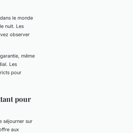
e dans le monde
e nuit. Les
uvez observer
s garantie, même
ial. Les
ricts pour
ttant pour
 séjourner sur
offre aux