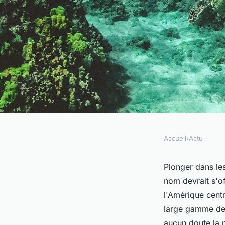
Accueil
›
Actu
ACTU
Quels sont les meill
Plonger dans les
nom devrait s'of
faire de la plongée
l'Amérique centr
large gamme de 
aucun doute la 