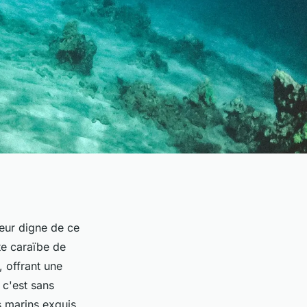
geur digne de ce
ôte caraïbe de
, offrant une
 c'est sans
s marins exquis.