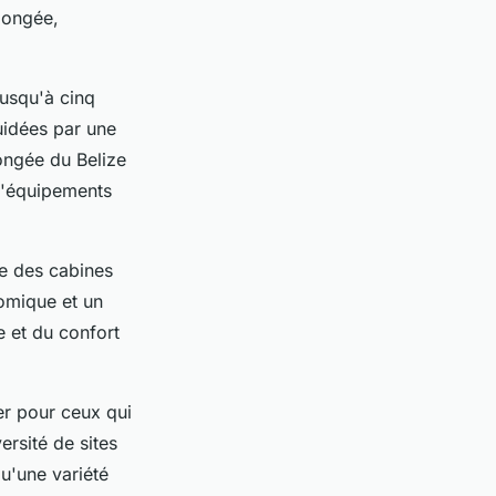
plongée,
jusqu'à cinq
uidées par une
ongée du Belize
d'équipements
re des cabines
nomique et un
e et du confort
er pour ceux qui
rsité de sites
qu'une variété