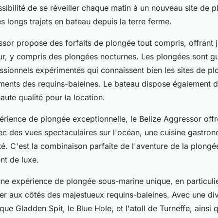
sibilité de se réveiller chaque matin à un nouveau site de 
les longs trajets en bateau depuis la terre ferme.
ssor propose des forfaits de plongée tout compris, offrant 
ur, y compris des plongées nocturnes. Les plongées sont g
ssionnels expérimentés qui connaissent bien les sites de pl
ments des requins-baleines. Le bateau dispose également 
ute qualité pour la location.
périence de plongée exceptionnelle, le Belize Aggressor off
ec des vues spectaculaires sur l'océan, une cuisine gastro
té. C'est la combinaison parfaite de l'aventure de la plongé
t de luxe.
 une expérience de plongée sous-marine unique, en particuli
er aux côtés des majestueux requins-baleines. Avec une dive
que Gladden Spit, le Blue Hole, et l'atoll de Turneffe, ainsi 