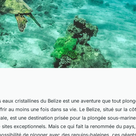
eurs spots pour
 eaux cristallines du Belize est une aventure que tout plon
frir au moins une fois dans sa vie. Le Belize, situé sur la c
 sous-marine avec
ale, est une destination prisée pour la
plongée sous-marine
sites exceptionnels. Mais ce qui fait la renommée du pays,
possibilité de plonger avec des
requins-baleines
, ces géant