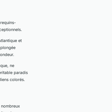
 requins-
ceptionnels.
tlantique et
e plongée
fondeur.
ique, ne
ritable paradis
liens colorés.
De nombreux