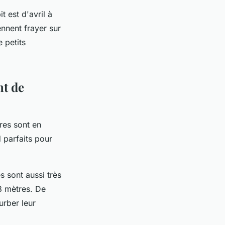
 est d'avril à
ennent frayer sur
e petits
nt de
res sont en
d parfaits pour
s sont aussi très
3 mètres. De
urber leur