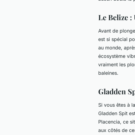
les requins-baleines
Le Belize :
Léandre
•
24 juin 2024
•
5 min de lecture
Avant de plonge
est si spécial 
au monde, après 
écosystème vibra
vraiment les pl
baleines.
Gladden Sp
Si vous êtes à l
Gladden Spit est
Placencia, ce si
aux côtés de c