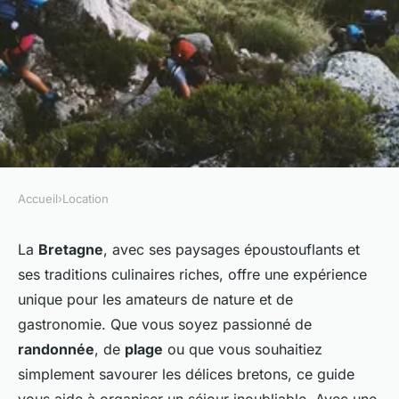
Accueil
›
Location
LOCATION
Comment organiser un séjour
La
Bretagne
, avec ses paysages époustouflants et
ses traditions culinaires riches, offre une expérience
en Bretagne avec des cours de
unique pour les amateurs de nature et de
cuisine bretonne et des
gastronomie. Que vous soyez passionné de
randonnées côtières?
randonnée
, de
plage
ou que vous souhaitiez
simplement savourer les délices bretons, ce guide
Léandre
•
24 juin 2024
•
5 min de lecture