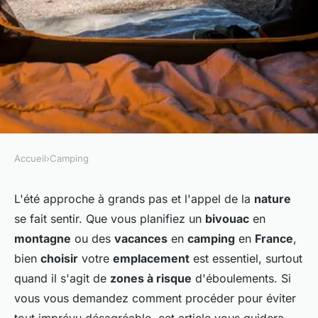
Accueil
›
Camping
CAMPING
Comment choisir un
L'été approche à grands pas et l'appel de la
nature
se fait sentir. Que vous planifiez un
bivouac
en
emplacement de camping
montagne
ou des
vacances
en
camping
en
France
,
pour éviter les zones à risque
bien
choisir
votre
emplacement
est essentiel, surtout
d'éboulements?
quand il s'agit de
zones à risque
d'éboulements. Si
vous vous demandez comment procéder pour éviter
Léandre
•
24 juin 2024
•
6 min de lecture